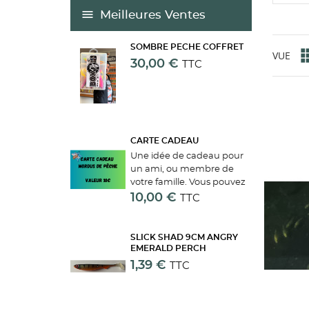
Meilleures Ventes
SOMBRE PECHE COFFRET
VUE
30,00 €
TTC
CARTE CADEAU
Une idée de cadeau pour
un ami, ou membre de
votre famille. Vous pouvez
commander une carte
10,00 €
TTC
cadeau du montant que
vous souhaitez. Une fois la
commande terminée, on
SLICK SHAD 9CM ANGRY
vous enverra un mail avec
EMERALD PERCH
votre...
1,39 €
TTC