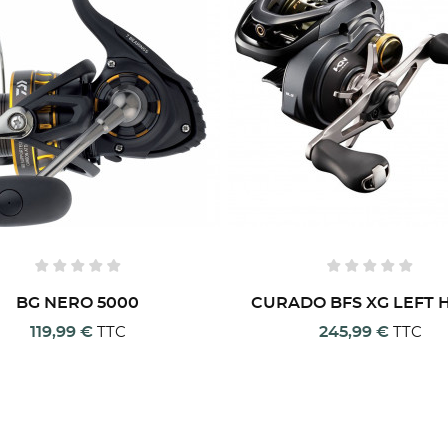
 WISHLISTS
nvies.
add_circle_outline
Create new
((cancelText))
((modalDeleteText))
Annuler
Connexion
Annuler
Créer une liste d'envies
BG NERO 5000
CURADO BFS XG LEFT 
119,99 €
245,99 €
TTC
TTC