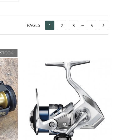
…
PAGES

1
2
3
5
 STOCK