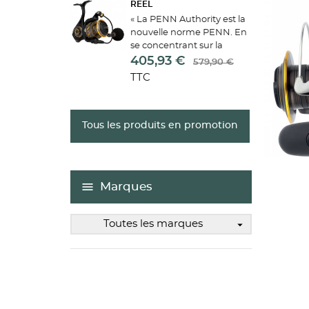
MY
REEL
d'e
« La PENN Authority est la
nouvelle norme PENN. En
se concentrant sur la
douceur et l'étanchéité de
405,93 €
579,90 €
leur catégorie, ces
TTC
moulinets auront une taille
et un rapport d'engrenage
pour chaque scénario....
Tous les produits en promotion
Marques
Toutes les marques
arrow_drop_down