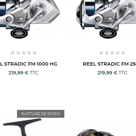
L STRADIC FM 1000 HG
REEL STRADIC FM 2
219,99 €
219,99 €
TTC
TTC
ÉER UNE LISTE D'ENVIES
RUPTURE DE STOCK
ONNEXION
MODALTITLE))
M DE LA LISTE D'ENVIES
us devez être connecté pour ajouter des produits à votre liste
confirmMessage))