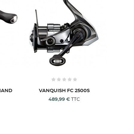
 list
HAND
VANQUISH FC 2500S
489,99 €
TTC