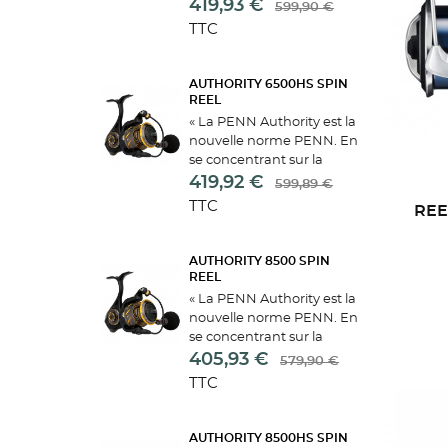
douceur et l'étanchéité de
419,93 €
599,90 €
leur catégorie, ces
TTC
moulinets auront une taille
et un rapport d'engrenage
pour chaque scénario....
AUTHORITY 6500HS SPIN
REEL
« La PENN Authority est la
nouvelle norme PENN. En
se concentrant sur la
douceur et l'étanchéité de
419,92 €
599,89 €
leur catégorie, ces
TTC
REE
moulinets auront une taille
et un rapport d'engrenage
pour chaque scénario....
AUTHORITY 8500 SPIN
REEL
« La PENN Authority est la
nouvelle norme PENN. En
se concentrant sur la
douceur et l'étanchéité de
405,93 €
579,90 €
CR
leur catégorie, ces
TTC
C
moulinets auront une taille
((
et un rapport d'engrenage
NO
pour chaque scénario....
Vo
AUTHORITY 8500HS SPIN
((