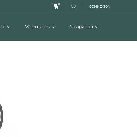
0
CONNEXION
uac
Vêtements
Navigation