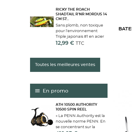
RICKY THE ROACH
SHADTAIL R'NR MORDUS 14
CM 57...
Sans plomb, non toxique
BATE
pour l'environnement
Triple japonais #1 en acier
renforcé carbone/Simple
12,99 €
TTC
#10/0 Plombée interne.
Prêt à pêcher ! Look
réaliste Flexibilité
Toutes les meilleures ventes
optimisée Yeux 3D
réalistes...
En promo
ATH 10500 AUTHORITY
10500 SPIN REEL
« La PENN Authority est la
nouvelle norme PENN. En
se concentrant sur la