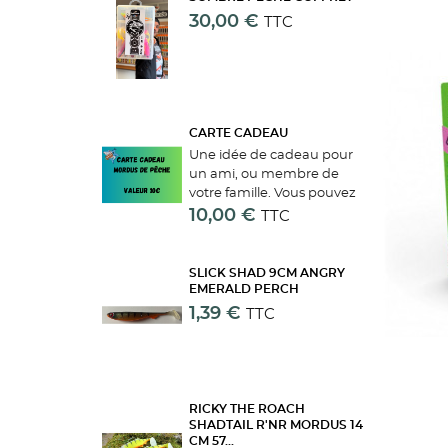
30,00 €
TTC
CARTE CADEAU
Une idée de cadeau pour
un ami, ou membre de
votre famille. Vous pouvez
commander une carte
10,00 €
TTC
cadeau du montant que
vous souhaitez. Une fois la
commande terminée, on
SLICK SHAD 9CM ANGRY
vous enverra un mail avec
EMERALD PERCH
votre...
1,39 €
TTC
RICKY THE ROACH
SHADTAIL R'NR MORDUS 14
CM 57...