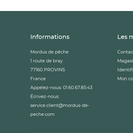
Informations
Les 
Mordus de pêche
Contac
1 route de bray
Magasi
77160 PROVINS
Identif
France
Mon c
Appelez-nous: 01.60.67.85.43
Écrivez-nous:
service.client@mordus-de-
peche.com