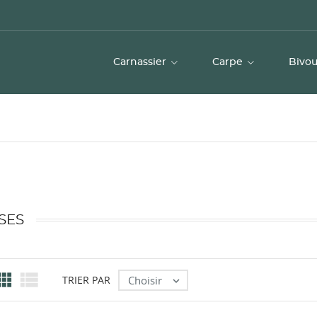
Carnassier
Carpe
Bivo
SES


Choisir
TRIER PAR
