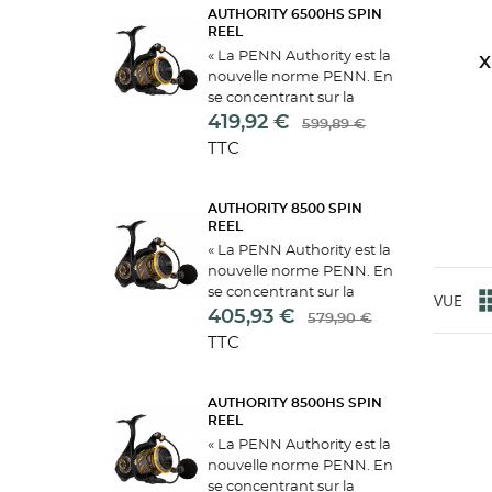
pour chaque scénario....
AUTHORITY 6500HS SPIN
REEL
« La PENN Authority est la
X
CR
nouvelle norme PENN. En
C
se concentrant sur la
((
douceur et l'étanchéité de
419,92 €
599,89 €
NO
leur catégorie, ces
Vo
TTC
((
moulinets auront une taille
MY
d'e
et un rapport d'engrenage
pour chaque scénario....
AUTHORITY 8500 SPIN
REEL
« La PENN Authority est la
nouvelle norme PENN. En
se concentrant sur la
VUE
douceur et l'étanchéité de
405,93 €
579,90 €
leur catégorie, ces
TTC
moulinets auront une taille
et un rapport d'engrenage
pour chaque scénario....
AUTHORITY 8500HS SPIN
REEL
« La PENN Authority est la
nouvelle norme PENN. En
se concentrant sur la