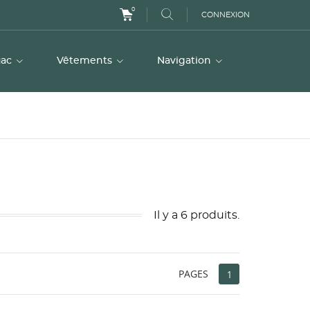
0
CONNEXION
uac
Vêtements
Navigation
Il y a 6 produits.
PAGES
1