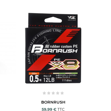
BORNRUSH
59,99 €
TTC