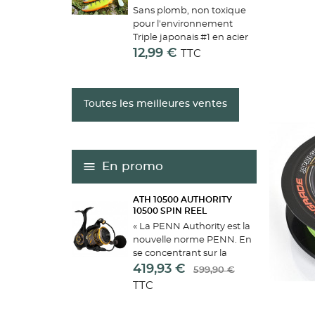
Sans plomb, non toxique
pour l'environnement
Triple japonais #1 en acier
renforcé carbone/Simple
12,99 €
TTC
#10/0 Plombée interne.
Prêt à pêcher ! Look
réaliste Flexibilité
Toutes les meilleures ventes
optimisée Yeux 3D
réalistes...
En promo
ATH 10500 AUTHORITY
10500 SPIN REEL
« La PENN Authority est la
nouvelle norme PENN. En
se concentrant sur la
douceur et l'étanchéité de
419,93 €
599,90 €
leur catégorie, ces
TTC
moulinets auront une taille
et un rapport d'engrenage