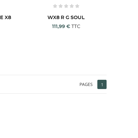
E X8
WX8 R G SOUL
111,99 €
TTC
 list
PAGES
1