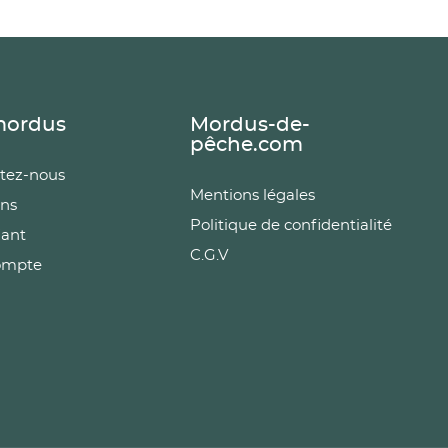
mordus
Mordus-de-
pêche.com
tez-nous
Mentions légales
ns
Politique de confidentialité
iant
C.G.V
ompte