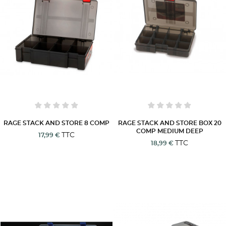
add_circle_outline
Create new list
((cancelText))
((modalDeleteText))
Annuler
Connexion
Annuler
Créer une liste d'envies
RAGE STACK AND STORE 8 COMP
RAGE STACK AND STORE BOX 20
COMP MEDIUM DEEP
TTC
17,99 €
TTC
18,99 €