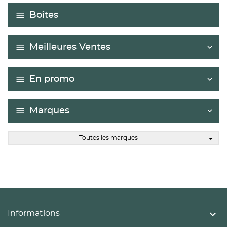
Boîtes
Meilleures Ventes
En promo
Marques
arrow_drop_down
Toutes les marques

Informations