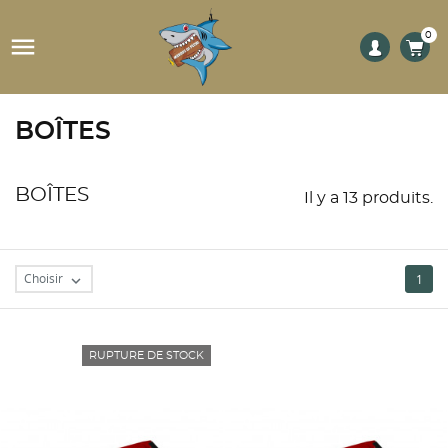
0

BOÎTES
BOÎTES
Il y a 13 produits.
Choisir
1

RUPTURE DE STOCK